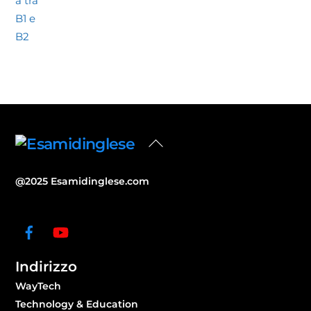
Back
To
Top
@2025 Esamidinglese.com
Indirizzo
WayTech
Technology & Education