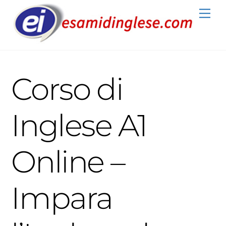
Skip
Me
to
content
Corso di
Inglese A1
Online –
Impara